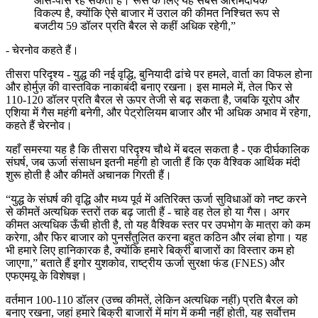
आस-पास रह सकता है। रूस के लिए यह सबसे आरामदायक
विकल्प है, क्योंकि ऐसे बाजार में उराल की कीमत निश्चित रूप से
बजटीय 59 डॉलर प्रति बैरल से कहीं अधिक रहेगी,”
- चेरनोव कहते हैं।
तीसरा परिदृश्य - युद्ध की नई वृद्धि, बुनियादी ढांचे पर हमले, वार्ता का विफल होना
और होर्मुज़ की वास्तविक नाकाबंदी बनाए रखना। इस मामले में, तेल फिर से
110-120 डॉलर प्रति बैरल से ऊपर तेजी से बढ़ सकता है, जबकि यूरोप और
एशिया में गैस महंगी बनेगी, और पेट्रोलियम बाजार और भी अधिक अभाव में रहेगा,
कहते हैं चेरनोव।
यहाँ समस्या यह है कि तीसरा परिदृश्य चौथे में बदल सकता है - एक दीर्घकालिक
संघर्ष, जब ऊर्जा संसाधन इतनी महंगी हो जाती हैं कि एक वैश्विक आर्थिक मंदी
शुरू होती है और कीमतें अचानक गिरती हैं।
“युद्ध के संघर्ष की वृद्धि और मध्य पूर्व में अतिरिक्त ऊर्जा सुविधाओं को नष्ट करने
से कीमतें अत्यधिक स्तरों तक बढ़ जाती हैं - चाहे वह तेल हो या गैस। अगर
कीमत अत्यधिक ऊँची होती है, तो यह वैश्विक स्तर पर उपभोग के मात्रा को कम
करेगा, और फिर बाजार को पुनर्संतुलित करना बहुत कठिन और लंबा होगा। यह
भी हमारे लिए हानिकारक है, क्योंकि हमारे बिक्री बाजारों का विस्तार कम हो
जाएगा,” बताते हैं इगोर युशकोव, राष्ट्रीय ऊर्जा सुरक्षा फंड (FNES) और
एफएमयू के विशेषज्ञ।
वर्तमान 100-110 डॉलर (उच्च कीमतें, लेकिन अत्यधिक नहीं) प्रति बैरल को
बनाए रखना, जहां हमारे बिक्री बाजारों में मांग में कमी नहीं होती, यह सर्वोत्तम