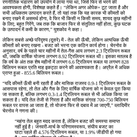
रणनीतिक भंडारण को उपयोग में लाया गया था, जिसे फिर से भरने की
आवश्यकता होगी, विशेषज्ञ कहते हैं। “लेकिन अगर ओपेक+ टूट जाता है और
सभी अधिकतम उत्पादन करते हैं, तो यहां तक कि यह कारक भी कीमतों को
बनाए रखने में असमर्थ होगा, वे फिर भी किसी न किसी समय, शायद कुछ महीनों
के लिए, बहुत गिरेंगे, जब तक कि बाजार फिर से संतुलित नहीं होता, कुछ घटक
के उत्पादन में कमी के कारण,” युशकोव ने कहा।
लेकिन सबसे अच्छे परिदृश्य (दूसरे) में - तेल की ऊँची, लेकिन अत्यधिक ऊँची
कीमतों को बनाए रखना - बजट को भरना एक कठिन कार्य होगा। चेरनोव के
अनुसार, वर्ष के पहले चार महीनों में तेल-गैस आय लगभग 2.3 ट्रिलियन रूबल
थी, जबकि वार्षिक योजना लगभग 8.92 ट्रिलियन रूबल थी। इसका मतलब है
कि वर्ष के अंत तक शेष महीनों में लगभग 6.6 ट्रिलियन रूबल या लगभग 828
बिलियन रूबल प्रति माह इकट्ठा करने की आवश्यकता है। अप्रैल में अधिक
प्राप्त हुआ - 855.6 बिलियन रूबल।
“यदि कीमतें ऊँची बनी रहती हैं और मासिक राजस्व 0.9-1 ट्रिलियन रूबल के
आसपास रहेगा, तो तेल और गैस के लिए वार्षिक योजना को न केवल पूरा किया
जा सकता है, बल्कि लगभग 0.3-1.4 ट्रिलियन रूबल से भी अधिक किया जा
सकता है। यदि तेल तेजी से गिरता है और मासिक संग्रह 700-750 बिलियन
रूबल पर वापस आ जाता है, तो योजना फिर से दबाव में आ जाएगी,” व्लादिमीर
चेरनोव ने गणना की।
“महंगा तेल बहुत मदद करता है, लेकिन बजट की समस्या समाप्त
नहीं हुई है। जनवरी-मार्च के परिणामस्वरूप, संघीय बजट का
घाटा पहले ही 4.576 ट्रिलियन रूबल, या 1.9% जीडीपी हो गया