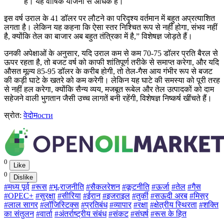
है। यह वार्षिक योजना से अधिक है।
इस वर्ष उराल के 41 डॉलर पर लौटने का परिदृश्य वर्तमान में बहुत अप्रत्याशित
लगता है। लेकिन यह कहना कि ऐसा स्तर निश्चित रूप से नहीं होगा, संभव नहीं
है, क्योंकि तेल का बाजार अब बहुत तंत्रिका में है,” विशेषज्ञ जोड़ते हैं।
उनकी अपेक्षाओं के अनुसार, यदि उराल कम से कम 70-75 डॉलर प्रति बैरल से
ऊपर रहता है, तो बजट वर्ष को काफी शांतिपूर्ण तरीके से समाप्त करेगा, और यदि
औसत मूल्य 85-95 डॉलर के करीब होगी, तो तेल-गैस आय गंभीर रूप से बजट
की कड़ी घाटे के खतरे को कम करेगी। लेकिन यह घाटे की समस्या को पूरी तरह
से नहीं हल करेगा, क्योंकि सैन्य व्यय, मजबूत रूबेल और तेल उत्पादकों को दाम
सहेजने वाली भुगतान जैसी उच्च लागतें बनी रहेंगी, विशेषज्ञ निष्कर्ष खींचते हैं।
स्रोत:
वेदोमости
0
Like
0
Dislike
#मध्य पूर्व
#रूस
#भू-राजनीति
#सैकलरेशन
#कूटनीति
#ऊर्जा
#तेल
#गैस
#OPEC+
#सुरक्षा
#सीरिया
#ईरान
#इजराइल
#तुर्की
#सऊदी अरब
#मिस्र
#लाल सागर
#लॉजिस्टिक्स
#प्रतिबंध
#व्यापार
#रक्षा
#क्षेत्रीय स्थिरता
#शक्ति
का संतुलन
#वार्ता
#अंतर्राष्ट्रीय संबंध
#संकट
#संघर्ष
#रूस के हित