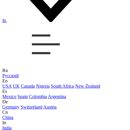
In
Ru
Русский
En
USA
UK
Canada
Nigeria
South Africa
New Zealand
Es
Mexico
Spain
Colombia
Argentina
De
Germany
Switzerland
Austria
Cn
China
In
India