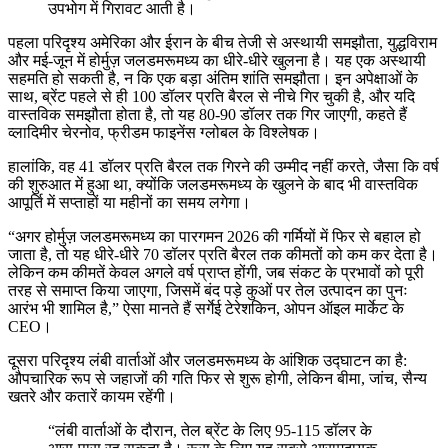
उपभोग में गिरावट आती है।
पहला परिदृश्य अमेरिका और ईरान के बीच तेजी से अस्थायी समझौता, युद्धविराम
और मई-जून में होर्मुज़ जलडमरूमध्य का धीरे-धीरे खुलना है। यह एक अस्थायी
सहमति हो सकती है, न कि एक बड़ा अंतिम शांति समझौता। इन अपेक्षाओं के
साथ, ब्रेंट पहले से ही 100 डॉलर प्रति बैरल से नीचे गिर चुकी है, और यदि
वास्तविक समझौता होता है, तो यह 80-90 डॉलर तक गिर जाएगी, कहते हैं
व्लादिमीर चेरनोव, फ्रीडम फाइनेंस ग्लोबल के विश्लेषक।
हालांकि, वह 41 डॉलर प्रति बैरल तक गिरने की उम्मीद नहीं करते, जैसा कि वर्ष
की शुरुआत में हुआ था, क्योंकि जलडमरूमध्य के खुलने के बाद भी वास्तविक
आपूर्ति में सप्ताहों या महीनों का समय लगेगा।
“अगर होर्मुज़ जलडमरूमध्य का पारगमन 2026 की गर्मियों में फिर से बहाल हो
जाता है, तो यह धीरे-धीरे 70 डॉलर प्रति बैरल तक कीमतों को कम कर देता है।
लेकिन कम कीमतें केवल अगले वर्ष प्राप्त होंगी, जब संकट के प्रभावों को पूरी
तरह से समाप्त किया जाएगा, जिसमें बंद पड़े कुओं पर तेल उत्पादन का पुनः
आरंभ भी शामिल है,” ऐसा मानते हैं सर्गेई टेरेशकिन, ओपन ऑइल मार्केट के
CEO।
दूसरा परिदृश्य लंबी वार्ताओं और जलडमरूमध्य के आंशिक उद्घाटन का है:
औपचारिक रूप से जहाजों की गति फिर से शुरू होगी, लेकिन बीमा, जांच, सैन्य
खतरे और कतारें कायम रहेंगी।
“लंबी वार्ताओं के दौरान, तेल ब्रेंट के लिए 95-115 डॉलर के