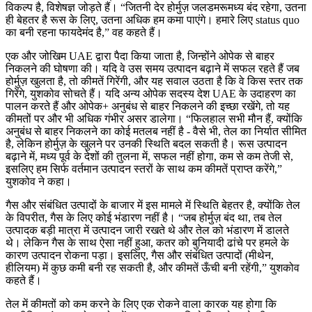
विकल्प है, विशेषज्ञ जोड़ते हैं। “जितनी देर होर्मुज़ जलडमरूमध्य बंद रहेगा, उतना
ही बेहतर है रूस के लिए, उतना अधिक हम कमा पाएंगे। हमारे लिए status quo
का बनी रहना फायदेमंद है,” वह कहते हैं।
एक और जोखिम UAE द्वारा पैदा किया जाता है, जिन्होंने ओपेक से बाहर
निकलने की घोषणा की। यदि वे उस समय उत्पादन बढ़ाने में सफल रहते हैं जब
होर्मुज़ खुलता है, तो कीमतें गिरेंगी, और यह सवाल उठता है कि वे किस स्तर तक
गिरेंगे, युशकोव सोचते हैं। यदि अन्य ओपेक सदस्य देश UAE के उदाहरण का
पालन करते हैं और ओपेक+ अनुबंध से बाहर निकलने की इच्छा रखेंगे, तो यह
कीमतों पर और भी अधिक गंभीर असर डालेगा। “फिलहाल सभी मौन हैं, क्योंकि
अनुबंध से बाहर निकलने का कोई मतलब नहीं है - वैसे भी, तेल का निर्यात सीमित
है, लेकिन होर्मुज़ के खुलने पर उनकी स्थिति बदल सकती है। रूस उत्पादन
बढ़ाने में, मध्य पूर्व के देशों की तुलना में, सफल नहीं होगा, कम से कम तेजी से,
इसलिए हम सिर्फ वर्तमान उत्पादन स्तरों के साथ कम कीमतें प्राप्त करेंगे,”
युशकोव ने कहा।
गैस और संबंधित उत्पादों के बाजार में इस मामले में स्थिति बेहतर है, क्योंकि तेल
के विपरीत, गैस के लिए कोई भंडारण नहीं है। “जब होर्मुज़ बंद था, तब तेल
उत्पादक बड़ी मात्रा में उत्पादन जारी रखते थे और तेल को भंडारण में डालते
थे। लेकिन गैस के साथ ऐसा नहीं हुआ, कतर को बुनियादी ढांचे पर हमले के
कारण उत्पादन रोकना पड़ा। इसलिए, गैस और संबंधित उत्पादों (मीथेन,
हीलियम) में कुछ कमी बनी रह सकती है, और कीमतें ऊँची बनी रहेंगी,” युशकोव
कहते हैं।
तेल में कीमतों को कम करने के लिए एक रोकने वाला कारक यह होगा कि