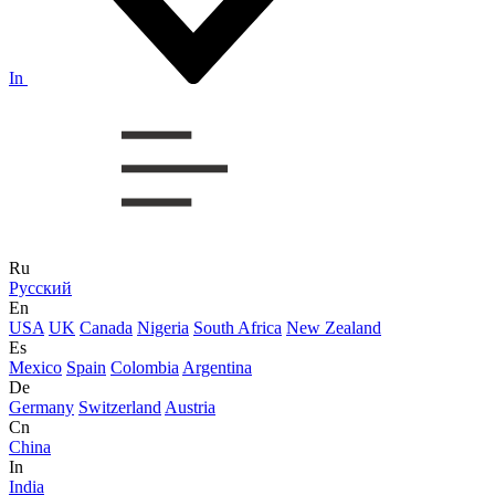
In
Ru
Русский
En
USA
UK
Canada
Nigeria
South Africa
New Zealand
Es
Mexico
Spain
Colombia
Argentina
De
Germany
Switzerland
Austria
Cn
China
In
India