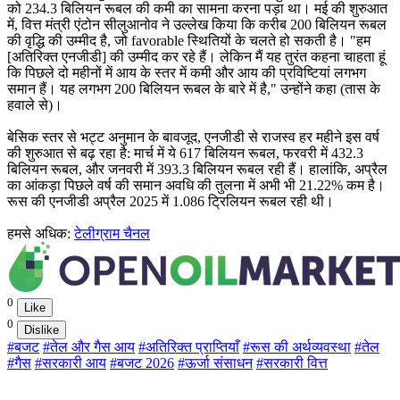
को 234.3 बिलियन रूबल की कमी का सामना करना पड़ा था। मई की शुरुआत
में, वित्त मंत्री एंटोन सीलुआनोव ने उल्लेख किया कि करीब 200 बिलियन रूबल
की वृद्धि की उम्मीद है, जो favorable स्थितियों के चलते हो सकती है। "हम
[अतिरिक्त एनजीडी] की उम्मीद कर रहे हैं। लेकिन मैं यह तुरंत कहना चाहता हूं
कि पिछले दो महीनों में आय के स्तर में कमी और आय की प्रविष्टियां लगभग
समान हैं। यह लगभग 200 बिलियन रूबल के बारे में है," उन्होंने कहा (तास के
हवाले से)।
बेसिक स्तर से भट्ट अनुमान के बावजूद, एनजीडी से राजस्व हर महीने इस वर्ष
की शुरुआत से बढ़ रहा है: मार्च में ये 617 बिलियन रूबल, फरवरी में 432.3
बिलियन रूबल, और जनवरी में 393.3 बिलियन रूबल रही हैं। हालांकि, अप्रैल
का आंकड़ा पिछले वर्ष की समान अवधि की तुलना में अभी भी 21.22% कम है।
रूस की एनजीडी अप्रैल 2025 में 1.086 ट्रिलियन रूबल रही थी।
हमसे अधिक:
टेलीग्राम चैनल
0
Like
0
Dislike
#बजट
#तेल और गैस आय
#अतिरिक्त प्राप्तियाँ
#रूस की अर्थव्यवस्था
#तेल
#गैस
#सरकारी आय
#बजट 2026
#ऊर्जा संसाधन
#सरकारी वित्त