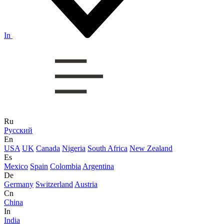
In
Ru
Русский
En
USA
UK
Canada
Nigeria
South Africa
New Zealand
Es
Mexico
Spain
Colombia
Argentina
De
Germany
Switzerland
Austria
Cn
China
In
India