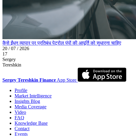
कैसे ईंधन व्यापार पर प्रतिबंध पेट्रोल पंपों की आपूर्ति को सुधारना चाहिए
20 / 07 / 2026
17
Sergey
Tereshkin
Sergey Tereshkin Finance
App Store
Profile
Market Intelligence
Insights Blog
Media Coverage
Video
FAQ
Knowledge Base
Contact
Events