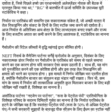
दर्शाता है, जिसे पिछले हफ्ते उप प्रधानमंत्री अलेक्ज़ेंडर नोवक की बैठक में
प्रस्तुत किया गया था," "RG" से बातचीत में ऊर्जा समिति के उपाध्यक्ष यूरी
स्टांकेविच ने कहा।
निर्यात पर प्रतिबंध की समाप्ति एक सकारात्मक संकेत है, जो अच्छी मात्रा में
तेल रिफाइनिंग और संकट के दिनों के लिए स्टॉक जमा करने को दर्शाता है।
आज निर्यात से अतिरिक्त आय क्षेत्र के लिए लाभप्रदता बनाए रखने और राज्य
के लिए बजटीय अपात का कमी करने के लिए आवश्यक है, स्टांकेविच का मानना
है।
गैसोलीन की रिटेल कीमतों में वृद्धि महंगाई द्वारा सीमित होगी।
NEFT रिसर्च के मैनेजिंग पार्टनर सर्गेई फ्रोलोव के अनुसार, दिसंबर के लिए
नकारात्मक डंपर निर्यात पर गैसोलीन के प्रतिबंध को समय से पहले समाप्त
करने का एक कारण होगा यदि सरकार ऐसा कदम उठाती है। साथ ही, यह मांग
को पुनर्जीवित करने की एक कोशिश होगी और इस तरह तेल रिफाइनिंग की
क्षमता को भरने का प्रयास होगा। इस मामले में निर्णय जोखिम भरा प्रतीत होता
है, क्योंकि गैसोलीन बाजार का संतुलन बड़ा भंडार नहीं रखता। फिर भी, कम
मांग के समय में निर्यात की तात्कालिक अनुमति कुल मिलाकर बाजार के लिए बड़ी
जोखिम नहीं रखती है, विशेषज्ञ का मानना है।
असॉलिड पार्टनर "नएजेन पर पार्टनर", "रूस के पेट्रोल पंपों" प्रतियोगिता के
विशेषज्ञ परिषद के सदस्य दिमित्री गुसेव का मानना है कि निर्यात प्रतिबंध के
हटने के जोखिम यह है कि स्वतंत्र पेट्रोल पंपों (रूस के 50% से अधिक पेट्रोल
पंप) ने सभी सरकारी सुझावों के बावजूद पीक सीज़न के लिए ईंधन का स्टॉक नहीं