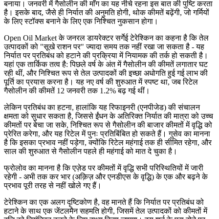
बनाया। जनवरी में गैसोलीन की माँग का यह नीचे रहना इस बात की पुष्टि करता
है। इसके बाद, जैसे ही निर्यात की अनुमति होगी, थोक कीमतें बढ़ेंगी, जो गर्मियों
के लिए स्टॉक्स बनाने के लिए एक निश्चित नुकसान होगा।
Open Oil Market के जनरल डायरेक्टर सर्गेई टेरेश्किन का कहना है कि तेल
उत्पादकों को "सूखे राशन पर" ज्यादा समय तक नहीं रखा जा सकता है - यह
निर्यात पर प्रतिबंध को हटाने की प्रक्रिया में नियामक की तर्क हो सकती है।
यहां एक तार्किक तत्व है: पिछले वर्ष के अंत में गैसोलीन की कीमतें लगातार घट
रही थीं, और निश्चित रूप से तेल उत्पादकों की इच्छा अधोगति हुई गई लाभ की
पूर्ति का प्रयास करना है। यह नए वर्ष की शुरुआत में स्पष्ट था, जब रिटेल
गैसोलीन की कीमतें 12 जनवरी तक 1.2% बढ़ गई थीं।
लेकिन प्रतिबंध का हटना, हालांकि यह रिफाइनरी (एनपीजेड) की संचालन
क्षमता को सुधार सकता है, जिससे ईंधन के अतिरिक्त निर्यात की मात्रा को उच्च
कीमतों पर बेचा जा सके, निश्चित रूप से गैसोलीन की बाजार कीमतों में वृद्धि को
प्रेरित करेगा, और यह रिटेल में पुनः प्रतिबिंबित हो सकते हैं। गुसेव का मानना
है कि इसका प्रभाव नहीं पड़ेगा, क्योंकि रिटेल महंगाई तक ही सीमित रहेगा, और
साल की शुरुआत से गैसोलीन पहले ही महंगाई को मात दे चुका है।
फ्रोलोव का मानना है कि एज़ेड पर कीमतों में वृद्धि सभी परिस्थितियों में जारी
रहेगी - अभी तक कर भार (अक़िज़ और एनडीएस के वृद्धि) के एक और बढ़ने के
प्रभाव पूरी तरह से नहीं खोले गए हैं।
टेरेश्किन का एक अलग दृष्टिकोण है, वह मानते हैं कि निर्यात पर प्रतिबंध को
हटाने के साथ एक जेंटलमैन सहमति होगी, जिसमें तेल उत्पादकों को कीमतों में