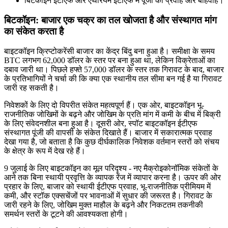
बिटकॉइन ईटीएफ और एथेरियम ईटीएफ में पूंजी का प्रवाह और बहिर्वाह।
बिटकॉइन: बाजार एक चक्र का तल खोजता है और संस्थागत मांग
का संकेत करता है
बाइटकॉइन क्रिप्टोकरेंसी बाजार का केंद्र बिंदु बना हुआ है। समीक्षा के समय
BTC लगभग 62,000 डॉलर के स्तर पर बना हुआ था, लेकिन विक्रेताओं का
दबाव जारी था। पिछले हफ्ते 57,000 डॉलर के स्तर तक गिरावट के बाद, बाजार
के प्रतिभागियों ने चर्चा की कि क्या एक स्थानीय तल सीमा बन गई है या गिरावट
जारी रह सकती है।
निवेशकों के लिए दो विपरीत संकेत महत्वपूर्ण हैं। एक ओर, बाइटकॉइन भू-
राजनीतिक जोखिमों के बढ़ने और जोखिम के प्रति मांग में कमी के बीच में बिक्री
के लिए संवेदनशील बना हुआ है। दूसरी ओर, स्पॉट बाइटकॉइन ईटीएफ
संस्थागत पूंजी की वापसी के संकेत दिखाते हैं। बाजार में सकारात्मक प्रवाह
देखा गया है, जो बताता है कि कुछ दीर्घकालिक निवेशक वर्तमान स्तरों को संचय
के क्षेत्र के रूप में देख रहे हैं।
9 जुलाई के लिए बाइटकॉइन का मूल परिदृश्य - नए मैक्रोइकोनॉमिक संकेतों के
आने तक बिना स्थायी प्रवृत्ति के व्यापक रेंज में व्यापार करना है। ऊपर की ओर
प्रहार के लिए, बाजार को स्थायी ईटीएफ प्रवाह, भू-राजनीतिक प्रीमियम में
कमी, और स्टॉक एक्सचेंजों पर भावनाओं में सुधार की जरूरत है। गिरावट के
जारी रहने के लिए, जोखिम मुक्त माहौल के बढ़ने और निकटतम तकनीकी
समर्थन स्तरों के टूटने की आवश्यकता होगी।