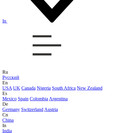
In
Ru
Русский
En
USA
UK
Canada
Nigeria
South Africa
New Zealand
Es
Mexico
Spain
Colombia
Argentina
De
Germany
Switzerland
Austria
Cn
China
In
India