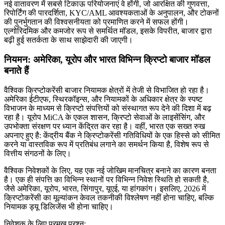
नई वातावरण में सबसे टिकाऊ परियोजनाएं वे होंगी, जो आरक्षित की गुणवत्ता,
रिपोर्टिंग की पारदर्शिता, KYC/AML आवश्यकताओं के अनुपालन, और टोकनों
की पुनर्भुगतान की विश्वसनीयता को प्रमाणित करने में सफल होंगी।
एल्गोरिदमिक और कमजोर रूप से समर्थित मॉडल, इसके विपरीत, बाजार द्वारा
बढ़ी हुई सतर्कता के साथ साझेदारी की जाएगी।
नियमन: अमेरिका, यूरोप और भारत विभिन्न क्रिप्टो बाजार मॉडल
बनाते हैं
वैश्विक क्रिप्टोकरेंसी बाजार नियामक क्षेत्रों में तेजी से विभाजित हो रहा है।
अमेरिका ईटीएफ, स्थिरकॉइन्स, और नियामकों के अधिकार क्षेत्र के स्पष्ट
विभाजन के माध्यम से क्रिप्टो संपत्तियों को संस्थागत रूप देने की दिशा में बढ़
रहा है। यूरोप MiCA के एकल शासन, क्रिप्टो सेवाओं के लाइसेंसिंग, और
उपभोक्ता संरक्षण पर ध्यान केंद्रित कर रहा है। वहीं, भारत एक सख्त रुख
अपनाए हुए है: केंद्रीय बैंक ने क्रिप्टोकरेंसी गतिविधियों के एक हिस्से को सीमित
करने या वास्तविक रूप में प्रतिबंध लगाने का समर्थन किया है, विशेष रूप से
वित्तीय संगठनों के लिए।
वैश्विक निवेशकों के लिए, यह एक नई जोखिम मानचित्र बनाने का कारण बनता
है। एक ही संपत्ति का विभिन्न स्थानों पर विभिन्न निवेश स्थिति हो सकती है,
जैसे अमेरिका, यूरोप, भारत, सिंगापुर, यूएई, या हांगकांग। इसलिए, 2026 में
क्रिप्टोकरेंसी का मूल्यांकन केवल तकनीकी विश्लेषण नहीं होना चाहिए, बल्कि
नियामक ड्यू डिलिजेंस भी होना चाहिए।
निवेशक के लिए प्रमुख प्रश्न: