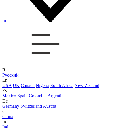
In
Ru
Русский
En
USA
UK
Canada
Nigeria
South Africa
New Zealand
Es
Mexico
Spain
Colombia
Argentina
De
Germany
Switzerland
Austria
Cn
China
In
India