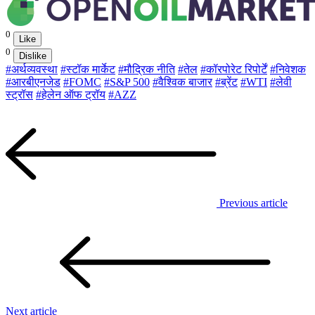
0
Like
0
Dislike
#अर्थव्यवस्था
#स्टॉक मार्केट
#मौद्रिक नीति
#तेल
#कॉरपोरेट रिपोर्टें
#निवेशक
#आरबीएनजेड
#FOMC
#S&P 500
#वैश्विक बाजार
#ब्रेंट
#WTI
#लेवी
स्ट्रॉस
#हेलेन ऑफ ट्रॉय
#AZZ
Previous article
Next article