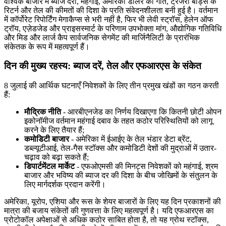
वैश्विक बाजार में ब्याज दरों, महंगाई, अमेरिकी डॉलर की गति, ट्रेजरी बांड्स के
रिटर्न और तेल की कीमतों की दिशा के प्रति संवेदनशीलता बनी हुई है। वर्तमान
में कॉर्पोरेट रिपोर्टिंग मेगाकैप्स से भरी नहीं है, फिर भी लेवी स्ट्रॉस, हेलेन ऑफ
ट्रॉय, एज़ेडजेड और प्राइसस्मार्ट के परिणाम उपभोक्ता मांग, औद्योगिक गतिविधि
और मिड और लार्ज कैप सार्वजनिक सेगमेंट की मार्जिनैलिटी के प्रारंभिक
संकेतक के रूप में महत्वपूर्ण हैं।
दिन की मुख्य रहस्य: ब्याज दरें, तेल और एफआरएस के संकेत
8 जुलाई की आर्थिक घटनाएँ निवेशकों के लिए तीन प्रमुख खंडों का गठन करती
हैं:
मौद्रिक नीति
- आरबीएनजेड का निर्णय दिखाएगा कि कितनी छोटी ओपन
इकोनॉमीज वर्तमान महंगाई दबाव के तहत कठोर परिस्थितियों को लागू
करने के लिए तैयार हैं;
कमोडिटी बाजार
- अमेरिका में ईआईए के तेल भंडार डेटा ब्रेंट,
डब्ल्यूटीआई, तेल-गैस स्टॉक्स और कमोडिटी देशों की मुद्राओं में उतार-
चढ़ाव को बढ़ा सकते हैं;
डिपार्टमेंटल मार्केट
- एफओएमसी की मिनट्स निवेशकों को महंगाई, श्रम
बाजार और भविष्य की ब्याज दर की दिशा के बीच जोखिमों के संतुलन के
लिए मार्गदर्शक प्रदान करेंगी।
अमेरिका, यूरोप, एशिया और रूस के शेयर बाजारों के लिए यह दिन प्रकाशनों की
मात्रा की बजाय संकेतों की गुणवत्ता के लिए महत्वपूर्ण है। यदि एफआरएस का
प्रोटोकॉल अपेक्षाओं से अधिक कठोर साबित होता है, तो यह ग्रोथ स्टॉक्स,