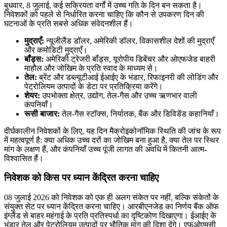
बुधवार, 8 जुलाई, कई सक्रियता वर्गों में उच्च गति के दिन बन सकता है।
निवेशकों को पहले से निर्धारित करना चाहिए कि कौन से उपकरण दिन की
घटनाओं के प्रति सबसे अधिक संवेदनशील हैं।
मुद्राएँ:
न्यूजीलैंड डॉलर, अमेरिकी डॉलर, विकासशील देशों की मुद्राएँ
और कमोडिटी मुद्राएँ।
बॉंड्स:
अमेरिकी ट्रेजरी बॉंड्स, यूरोपीय डिबेंचर और ओएफजेड बाहरी
माहौल और जोखिम के प्रति स्वाद के माध्यम से।
तेल:
ब्रेंट और डब्ल्यूटीआई ईआईए के भंडार, रिफाइनरी की लोडिंग और
पेट्रोलियम उत्पादों के डेटा पर प्रतिक्रिया करेंगे।
शेयर:
उपभोक्ता क्षेत्र, उद्योग, तेल-गैस और उच्च ऋणभार वाली
कंपनियाँ।
रूसी बाजार:
तेल-गैस स्टॉक्स, निर्यातक, बैंक और डिविडेंड कहानियाँ।
दीर्घकालीन निवेशकों के लिए, यह दिन मैक्रोइकोनॉमिक स्थिति की जांच के रूप
में महत्वपूर्ण है: क्या अधिक उच्च दरों का जोखिम बना हुआ है, क्या तेल पर स्थिर
मांग के लक्षण हैं, और कंपनियाँ उच्च पूंजी लागत की अवधि में कितनी आत्म-
विश्वासित हैं।
निवेशक को किस पर ध्यान केंद्रित करना चाहिए
08 जुलाई 2026 को निवेशक को एक ही अलग संकेत पर नहीं, बल्कि संकेतों के
संयुक्त सेट पर ध्यान केंद्रित करना चाहिए। आरबीएनजेड का निर्णय बैंक ऑफ
इंग्लैंड से बाहर महंगाई के प्रति प्रतिस्पर्धा का दृष्टिकोण दिखाएगा। ईआईए के
भंडार तेल और पेट्रोलियम उत्पादों पर भौतिक मांग की दिशा देंगे। एफओएमसी