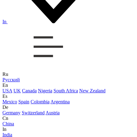
In
Ru
Русский
En
USA
UK
Canada
Nigeria
South Africa
New Zealand
Es
Mexico
Spain
Colombia
Argentina
De
Germany
Switzerland
Austria
Cn
China
In
India