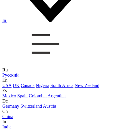
In
Ru
Русский
En
USA
UK
Canada
Nigeria
South Africa
New Zealand
Es
Mexico
Spain
Colombia
Argentina
De
Germany
Switzerland
Austria
Cn
China
In
India