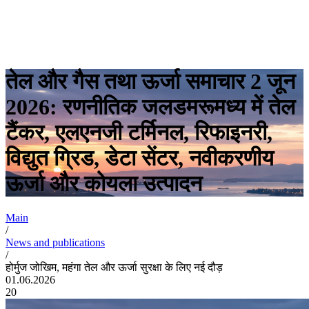
तेल और गैस तथा ऊर्जा समाचार 2 जून
2026: रणनीतिक जलडमरूमध्य में तेल
टैंकर, एलएनजी टर्मिनल, रिफाइनरी,
विद्युत ग्रिड, डेटा सेंटर, नवीकरणीय
ऊर्जा और कोयला उत्पादन
Main
/
News and publications
/
होर्मुज जोखिम, महंगा तेल और ऊर्जा सुरक्षा के लिए नई दौड़
01.06.2026
20