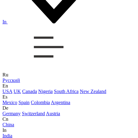
In
Ru
Русский
En
USA
UK
Canada
Nigeria
South Africa
New Zealand
Es
Mexico
Spain
Colombia
Argentina
De
Germany
Switzerland
Austria
Cn
China
In
India