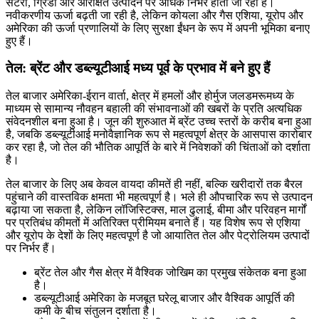
सेंटरों, ग्रिडों और आरक्षित उत्पादन पर अधिक निर्भर होता जा रहा है।
नवीकरणीय ऊर्जा बढ़ती जा रही है, लेकिन कोयला और गैस एशिया, यूरोप और
अमेरिका की ऊर्जा प्रणालियों के लिए सुरक्षा ईंधन के रूप में अपनी भूमिका बनाए
हुए हैं।
तेल: ब्रेंट और डब्ल्यूटीआई मध्य पूर्व के प्रभाव में बने हुए हैं
तेल बाजार अमेरिका-ईरान वार्ता, क्षेत्र में हमलों और होर्मुज जलडमरूमध्य के
माध्यम से सामान्य नौवहन बहाली की संभावनाओं की खबरों के प्रति अत्यधिक
संवेदनशील बना हुआ है। जून की शुरुआत में ब्रेंट उच्च स्तरों के करीब बना हुआ
है, जबकि डब्ल्यूटीआई मनोवैज्ञानिक रूप से महत्वपूर्ण क्षेत्र के आसपास कारोबार
कर रहा है, जो तेल की भौतिक आपूर्ति के बारे में निवेशकों की चिंताओं को दर्शाता
है।
तेल बाजार के लिए अब केवल वायदा कीमतें ही नहीं, बल्कि खरीदारों तक बैरल
पहुंचाने की वास्तविक क्षमता भी महत्वपूर्ण है। भले ही औपचारिक रूप से उत्पादन
बढ़ाया जा सकता है, लेकिन लॉजिस्टिक्स, माल ढुलाई, बीमा और परिवहन मार्गों
पर प्रतिबंध कीमतों में अतिरिक्त प्रीमियम बनाते हैं। यह विशेष रूप से एशिया
और यूरोप के देशों के लिए महत्वपूर्ण है जो आयातित तेल और पेट्रोलियम उत्पादों
पर निर्भर हैं।
ब्रेंट तेल और गैस क्षेत्र में वैश्विक जोखिम का प्रमुख संकेतक बना हुआ
है।
डब्ल्यूटीआई अमेरिका के मजबूत घरेलू बाजार और वैश्विक आपूर्ति की
कमी के बीच संतुलन दर्शाता है।