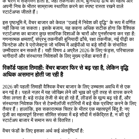
के चरण में संक्रमण होता है, जहां तकनीकी लाभ, बुनियादी ढांचे का महत्व और
अपनी निच के भीतर साम्राज्य स्थापित करने का स्पष्ट रास्ता रखने वाले
स्टार्टअप्स जीतते हैं।
इस पृष्ठभूमि में, वेंचर बाजार को केवल "एआई में निवेश की वृद्धि" के रूप में वर्णित
नहीं किया जा सकता। इसके बजाय, यह कहना अधिक सटीक होगा कि वैश्विक
स्टार्टअप्स का बाजार कुछ सामरिक दिशाओं के चारों ओर पुनर्संरचना कर रहा है:
गणनात्मक क्षमताएँ, संप्रभु तकनीकी बुनियादी ढाँचे, रक्षा तकनीक, नई पीढ़ी का
फिनटेक और वे प्रोजेक्ट्स जो भविष्य में आईपीओ या बड़े सौदों के संभावित
उम्मीदवार बन सकते हैं। यही विषय 4 अप्रैल 2026 के लिए फंड्स, परिचालक
भागीदारों और संस्थागत निवेशकों के लिए मुख्य एजेंडा बनाते हैं।
रिकॉर्ड पहला तिमाही: वेंचर बाजार फिर से बढ़ रहा है, लेकिन वृद्धि
अधिक असमान होती जा रही है
2026 की पहली तिमाही वैश्विक वेंचर बाजार के लिए उच्चतम अवधि में से एक
बन गई है। पहले नज़र में यह जोखिम लेने की भूख को पूरी तरह से वापस करने
जैसा लगता है: बड़े राउंड तेजी से बंद हो रहे हैं, लीडर्स के मूल्य बढ़ रहे हैं, और
संस्थागत निवेशक फिर से टेक्नोलॉजी स्टोरियों में बड़े चेक प्रविष्ट करने के लिए
तैयार हैं। हालांकि, इस सकारात्मक चित्र के भीतर एक महत्वपूर्ण बिंदु है: नए
पूंजी का महत्वपूर्ण हिस्सा सीमित संख्या में बड़े सौदों में संकेंद्रित है, न की पूरे
स्टार्टअप बाजार में समान रूप से वितरित।
वेंचर फंडों के लिए इसका अर्थ कई अंतर्दृष्टियाँ है: