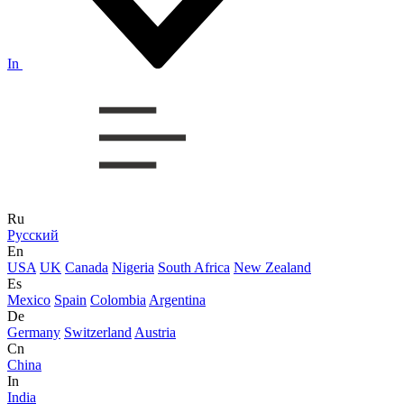
In
Ru
Русский
En
USA
UK
Canada
Nigeria
South Africa
New Zealand
Es
Mexico
Spain
Colombia
Argentina
De
Germany
Switzerland
Austria
Cn
China
In
India